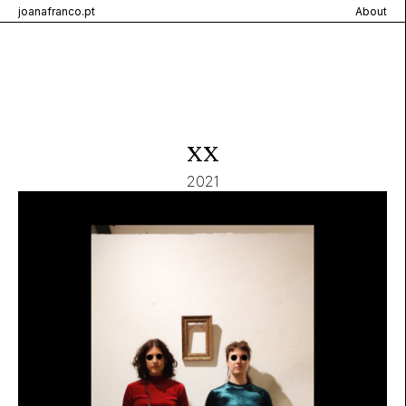
joanafranco.pt
About
xx
2021